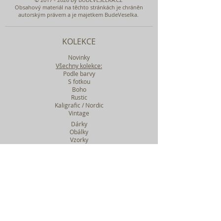
Obsahový materiál na těchto stránkách je chráněn
autorským právem a je majetkem BudeVeselka.
KOLEKCE
Novinky
Všechny kolekce:
Podle barvy
S fotkou
Boho
Rustic
Kaligrafic / Nordic
Vintage
Dárky
Obálky
Vzorky
Katalog tiskovin
Filtr podle kolekcí
WEBY SVATEBNÍ
BASIC
MIDI
MAXI
a mnohem víc....
O BUDEVESELKA