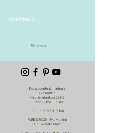
Question 3
Previous
Korespondenční adresa:
Eva Marzini
Nad Smetankou 221/5
Praha 9, PSČ 190 00
Tel.:
+420 723 419 100
WEB DESIGN
: Eva Marzini
FOTO: Renato Marzini
©
2017 - 2026
by BUDEVESELKA.CZ