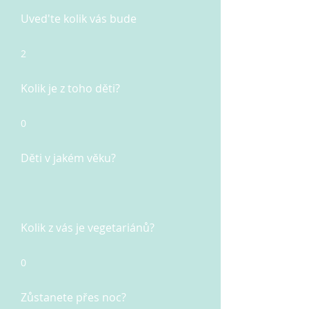
Uved'te kolik vás bude
2
Kolik je z toho děti?
0
Děti v jakém věku?
Kolik z vás je vegetariánů?
0
Zůstanete přes noc?