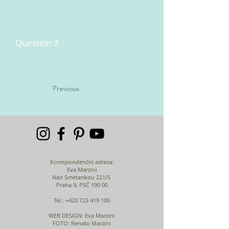
Question 3
Previous
Korespondenční adresa:
Eva Marzini
Nad Smetankou 221/5
Praha 9, PSČ 190 00
Tel.:
+420 723 419 100
WEB DESIGN
: Eva Marzini
FOTO: Renato Marzini