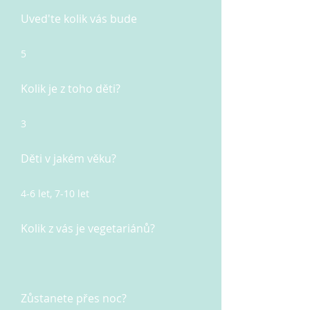
Uved'te kolik vás bude
5
Kolik je z toho děti?
3
Děti v jakém věku?
4-6 let, 7-10 let
Kolik z vás je vegetariánů?
Zůstanete přes noc?