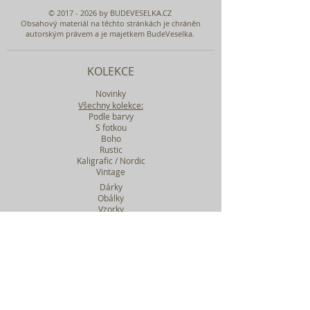
©
2017 - 2026
by BUDEVESELKA.CZ
Obsahový materiál na těchto stránkách je chráněn
autorským právem a je majetkem BudeVeselka.
KOLEKCE
Novinky
Všechny kolekce:
Podle barvy
S fotkou
Boho
Rustic
Kaligrafic / Nordic
Vintage
Dárky
Obálky
Vzorky
Katalog tiskovin
Filtr podle kolekcí
WEBY SVATEBNÍ
BASIC
MIDI
MAXI
a mnohem víc....