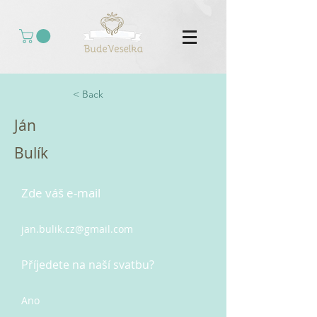
< Back
Ján
Bulík
Zde váš e-mail
jan.bulik.cz@gmail.com
Příjedete na naší svatbu?
Ano