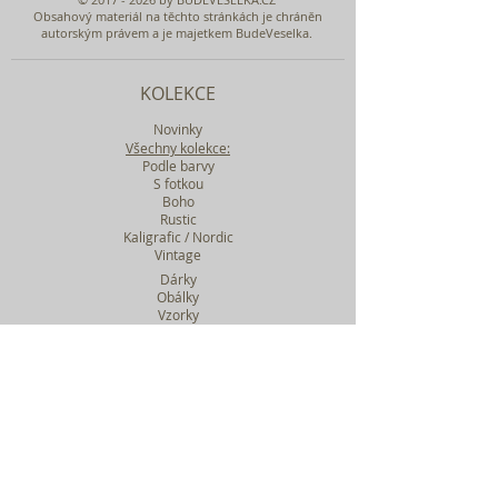
Obsahový materiál na těchto stránkách je chráněn
autorským právem a je majetkem BudeVeselka.
KOLEKCE
Novinky
Všechny kolekce:
Podle barvy
S fotkou
Boho
Rustic
Kaligrafic / Nordic
Vintage
Dárky
Obálky
Vzorky
Katalog tiskovin
Filtr podle kolekcí
WEBY SVATEBNÍ
BASIC
MIDI
MAXI
a mnohem víc....
O BUDEVESELKA