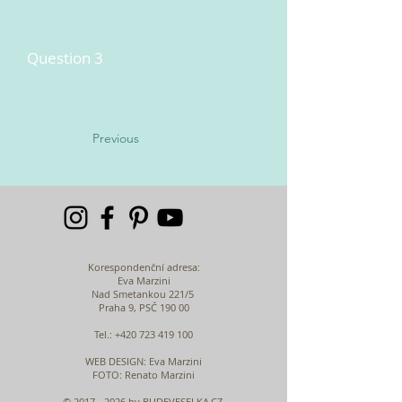
Question 3
Previous
Korespondenční adresa:
Eva Marzini
Nad Smetankou 221/5
Praha 9, PSČ 190 00
Tel.:
+420 723 419 100
WEB DESIGN
: Eva Marzini
FOTO: Renato Marzini
©
2017 - 2026
by BUDEVESELKA.CZ