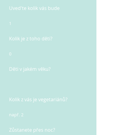
Uved'te kolik vás bude
1
Kolik je z toho děti?
0
Děti v jakém věku?
Kolik z vás je vegetariánů?
např. 2
Zůstanete přes noc?