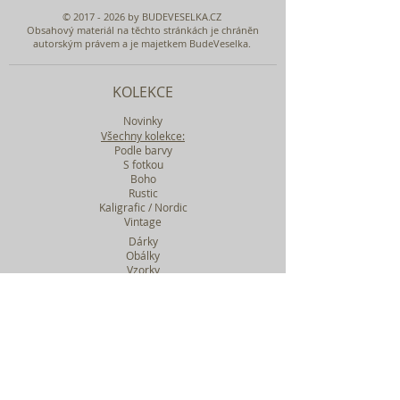
©
2017 - 2026
by BUDEVESELKA.CZ
Obsahový materiál na těchto stránkách je chráněn
autorským právem a je majetkem BudeVeselka.
KOLEKCE
Novinky
Všechny kolekce:
Podle barvy
S fotkou
Boho
Rustic
Kaligrafic / Nordic
Vintage
Dárky
Obálky
Vzorky
Katalog tiskovin
Filtr podle kolekcí
WEBY SVATEBNÍ
BASIC
MIDI
MAXI
a mnohem víc....