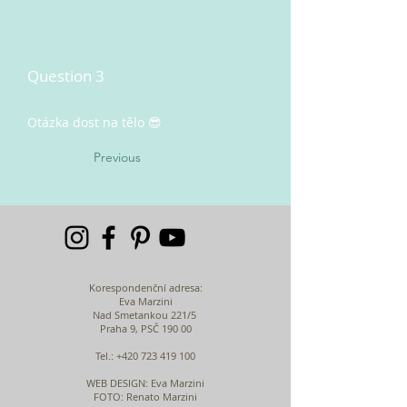
Question 3
Otázka dost na tělo 😎
Previous
Korespondenční adresa:
Eva Marzini
Nad Smetankou 221/5
Praha 9, PSČ 190 00
Tel.:
+420 723 419 100
WEB DESIGN
: Eva Marzini
FOTO: Renato Marzini