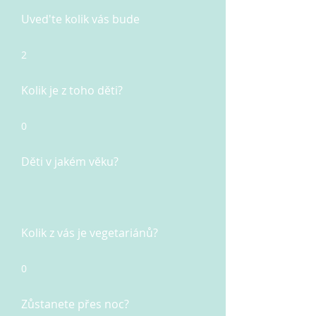
Uved'te kolik vás bude
2
Kolik je z toho děti?
0
Děti v jakém věku?
Kolik z vás je vegetariánů?
0
Zůstanete přes noc?