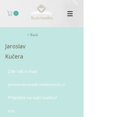
< Back
Jaroslav
Kučera
Zde váš e-mail
jaroslav.kucera@ceskatelevize.cz
Příjedete na naší svatbu?
Ano