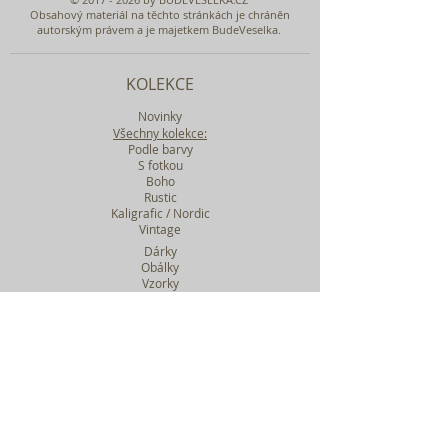
Obsahový materiál na těchto stránkách je chráněn
autorským právem a je majetkem BudeVeselka.
KOLEKCE
Novinky
Všechny kolekce:
Podle barvy
S fotkou
Boho
Rustic
Kaligrafic / Nordic
Vintage
Dárky
Obálky
Vzorky
Katalog tiskovin
Filtr podle kolekcí
WEBY SVATEBNÍ
BASIC
MIDI
MAXI
a mnohem víc....
O BUDEVESELKA