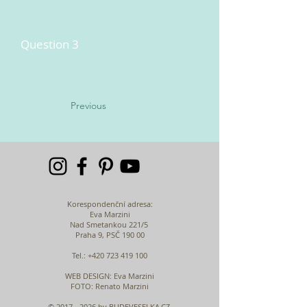
Question 3
Previous
Korespondenční adresa:
Eva Marzini
Nad Smetankou 221/5
Praha 9, PSČ 190 00
Tel.:
+420 723 419 100
WEB DESIGN
: Eva Marzini
FOTO: Renato Marzini
©
2017 - 2026
by BUDEVESELKA.CZ