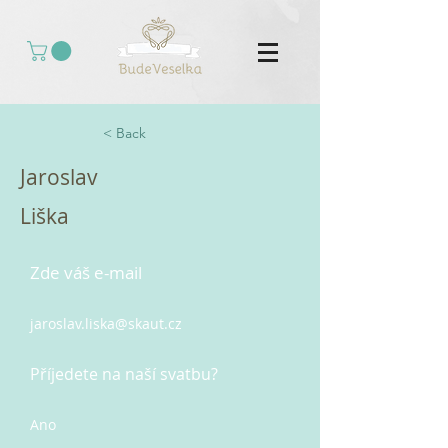
< Back
Jaroslav
Liška
Zde váš e-mail
jaroslav.liska@skaut.cz
Příjedete na naší svatbu?
Ano