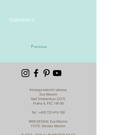
Question 3
Previous
Korespondenční adresa:
Eva Marzini
Nad Smetankou 221/5
Praha 9, PSČ 190 00
Tel.:
+420 723 419 100
WEB DESIGN
: Eva Marzini
FOTO: Renato Marzini
©
2017 - 2026
by BUDEVESELKA.CZ