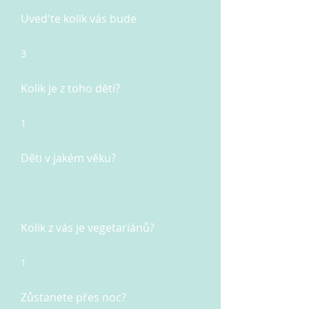
Uved'te kolik vás bude
3
Kolik je z toho děti?
1
Děti v jakém věku?
Kolik z vás je vegetariánů?
1
Zůstanete přes noc?