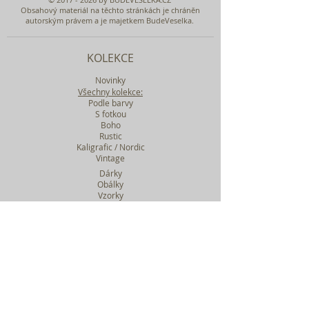
Obsahový materiál na těchto stránkách je chráněn
autorským právem a je majetkem BudeVeselka.
KOLEKCE
Novinky
Všechny kolekce:
Podle barvy
S fotkou
Boho
Rustic
Kaligrafic / Nordic
Vintage
Dárky
Obálky
Vzorky
Katalog tiskovin
Filtr podle kolekcí
WEBY SVATEBNÍ
BASIC
MIDI
MAXI
a mnohem víc....
O BUDEVESELKA