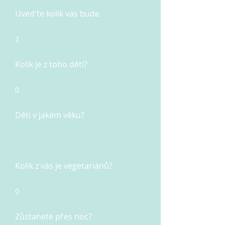
Uved'te kolik vás bude
2
Kolik je z toho děti?
0
Děti v jakém věku?
Kolik z vás je vegetariánů?
0
Zůstanete přes noc?