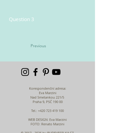
Question 3
Previous
Korespondenční adresa:
Eva Marzini
Nad Smetankou 221/5
Praha 9, PSČ 190 00
Tel.:
+420 723 419 100
WEB DESIGN
: Eva Marzini
FOTO: Renato Marzini
©
2017 - 2026
by BUDEVESELKA.CZ