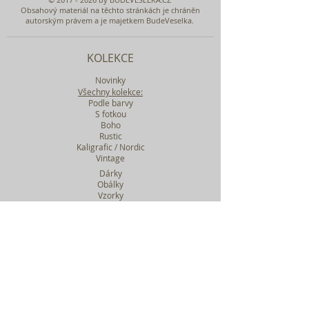
Obsahový materiál na těchto stránkách je chráněn
autorským právem a je majetkem BudeVeselka.
KOLEKCE
Novinky
Všechny kolekce:
Podle barvy
S fotkou
Boho
Rustic
Kaligrafic / Nordic
Vintage
Dárky
Obálky
Vzorky
Katalog tiskovin
Filtr podle kolekcí
WEBY SVATEBNÍ
BASIC
MIDI
MAXI
a mnohem víc....
O BUDEVESELKA