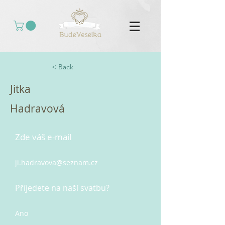
< Back
Jitka
Hadravová
Zde váš e-mail
ji.hadravova@seznam.cz
Příjedete na naší svatbu?
Ano