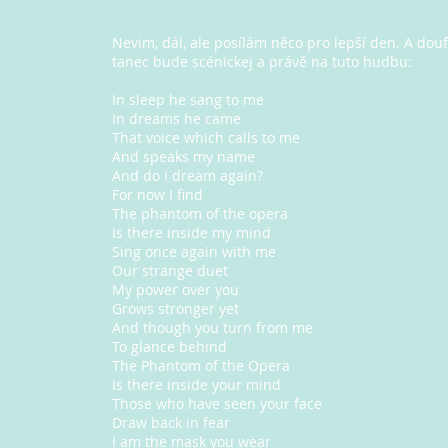
Nevim, dál, ale posílám něco pro lepší den. A do
tanec bude scénickej a právě na tuto hudbu:
In sleep he sang to me
In dreams he came
That voice which calls to me
And speaks my name
And do I dream again?
For now I find
The phantom of the opera
Is there inside my mind
Sing once again with me
Our strange duet
My power over you
Grows stronger yet
And though you turn from me
To glance behind
The Phantom of the Opera
Is there inside your mind
Those who have seen your face
Draw back in fear
I am the mask you wear