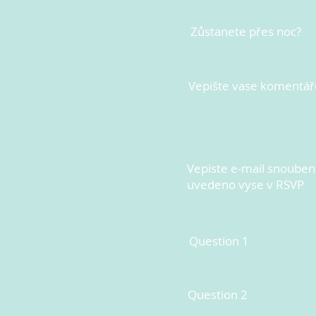
Zůstanete přes noc?
Vepište vase komentář
Vepiste e-mail snoubenc
uvedeno vyse v RSVP
Question 1
Question 2