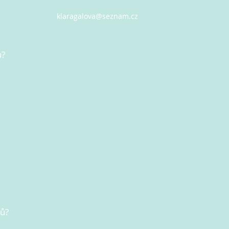
klaragalova@seznam.cz
u?
nů?