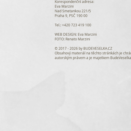
Korespondenční adresa:
Eva Marzini
Nad Smetankou 221/5
Praha 9, PSČ 190 00
Tel.: +420 723 419 100
WEB DESIGN
: Eva Marzini
FOTO: Renato Marzini
© 2017 - 2026 by BUDEVESELKA.CZ
Obsahový materiál na těchto stránkách je chr
autorským právem a je majetkem BudeVeselk