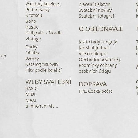
Všechny kolekce:
Zlacení tiskovin
Podle barvy
Svatební noviny
S fotkou
Svatební fotograf
Boho
Rustic
O OBJEDNÁVCE
Kaligrafic / Nordic
Vintage
Jak to tady funguje
Dárky
Jak si objednat
Obálky
Vše o nákupu
áněn
Vzorky
Obchodní podmínky
a.
Katalog tiskovin
Podmínky ochrany
Filtr podle kolekcí
osobních údajů
WEBY SVATEBNÍ
DOPRAVA
BASIC
PPL, Česká pošta
MIDI
MAXI
a mnohem víc....