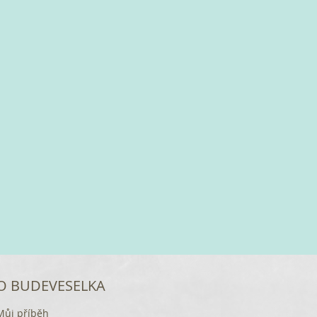
O BUDEVESELKA
Můj příběh