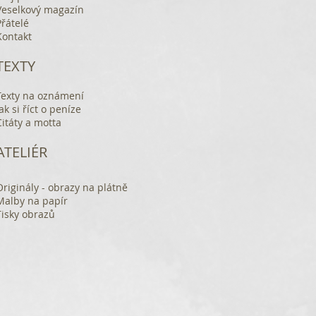
Veselkový magazín
Přátelé
Kontakt
TEXTY
Texty na oznámení
Jak si říct o peníze
Citáty a motta
ATELIÉR
Originály - obrazy na plátně
Malby na papír
Tisky obrazů