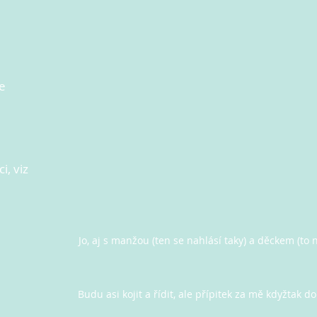
e
i, viz
Jo, aj s manžou (ten se nahlásí taky) a děckem (to 
Budu asi kojit a řídit, ale přípitek za mě kdyžtak do