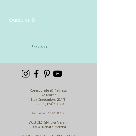
Question 3
Previous
Korespondenční adresa:
Eva Marzini
Nad Smetankou 221/5
Praha 9, PSČ 190 00
Tel.:
+420 723 419 100
WEB DESIGN
: Eva Marzini
FOTO: Renato Marzini
©
2017 - 2026
by BUDEVESELKA.CZ