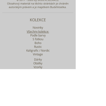
Obsahový materiál na těchto stránkách je chráněn
autorským právem a je majetkem BudeVeselka.
KOLEKCE
Novinky
Všechny kolekce:
Podle barvy
S fotkou
Boho
Rustic
Kaligrafic / Nordic
Vintage
Dárky
Obálky
Vzorky
Katalog tiskovin
Filtr podle kolekcí
WEBY SVATEBNÍ
BASIC
MIDI
MAXI
a mnohem víc....
O BUDEVESELKA