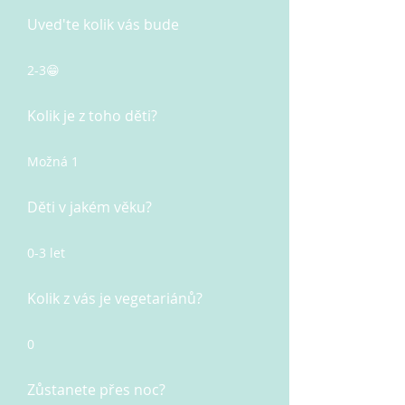
Uved'te kolik vás bude
2-3😁
Kolik je z toho děti?
Možná 1
Děti v jakém věku?
0-3 let
Kolik z vás je vegetariánů?
0
Zůstanete přes noc?