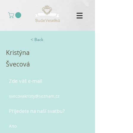
< Back
Kristýna
Švecová
Zde váš e-mail
svecovakristy@seznam.cz
Příjedete na naší svatbu?
Ano