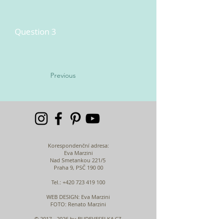
Question 3
Previous
Korespondenční adresa:
Eva Marzini
Nad Smetankou 221/5
Praha 9, PSČ 190 00
Tel.:
+420 723 419 100
WEB DESIGN
: Eva Marzini
FOTO: Renato Marzini
©
2017 - 2026
by BUDEVESELKA.CZ