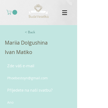
< Back
Mariia Dolgushina
Ivan Matiko
Zde váš e-mail
Phoebestoyn@gmail.com
Příjedete na naší svatbu?
Ano