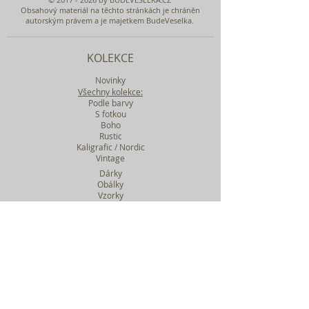
Obsahový materiál na těchto stránkách je chráněn
autorským právem a je majetkem BudeVeselka.
KOLEKCE
Novinky
Všechny kolekce:
Podle barvy
S fotkou
Boho
Rustic
Kaligrafic / Nordic
Vintage
Dárky
Obálky
Vzorky
Katalog tiskovin
Filtr podle kolekcí
WEBY SVATEBNÍ
BASIC
MIDI
MAXI
a mnohem víc....
O BUDEVESELKA