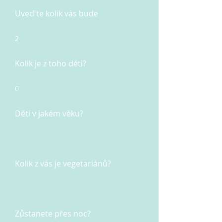
Uved'te kolik vás bude
2
Kolik je z toho děti?
0
Děti v jakém věku?
Kolik z vás je vegetariánů?
Zůstanete přes noc?