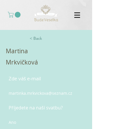
< Back
Martina
Mrkvičková
Zde váš e-mail
martinka.mrkvickova@seznam.cz
Příjedete na naší svatbu?
Ano