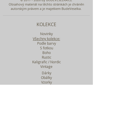
Obsahový materiál na těchto stránkách je chráněn
autorským právem a je majetkem BudeVeselka.
KOLEKCE
Novinky
Všechny kolekce:
Podle barvy
S fotkou
Boho
Rustic
Kaligrafic / Nordic
Vintage
Dárky
Obálky
Vzorky
Katalog tiskovin
Filtr podle kolekcí
WEBY SVATEBNÍ
BASIC
MIDI
MAXI
a mnohem víc....
O BUDEVESELKA