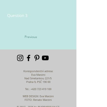
Question 3
Previous
Korespondenční adresa:
Eva Marzini
Nad Smetankou 221/5
Praha 9, PSČ 190 00
Tel.:
+420 723 419 100
WEB DESIGN
: Eva Marzini
FOTO: Renato Marzini
©
2017 - 2026
by BUDEVESELKA.CZ