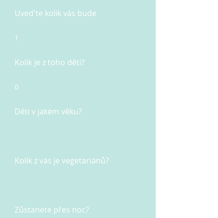
Uved'te kolik vás bude
1
Kolik je z toho děti?
0
Děti v jakém věku?
Kolik z vás je vegetariánů?
Zůstanete přes noc?