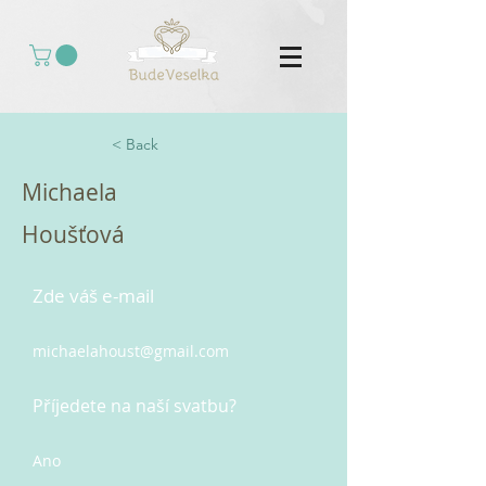
< Back
Michaela
Houšťová
Zde váš e-mail
michaelahoust@gmail.com
Příjedete na naší svatbu?
Ano