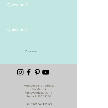
Question 2
Question 3
Previous
Korespondenční adresa:
Eva Marzini
Nad Smetankou 221/5
Praha 9, PSČ 190 00
Tel.:
+420 723 419 100