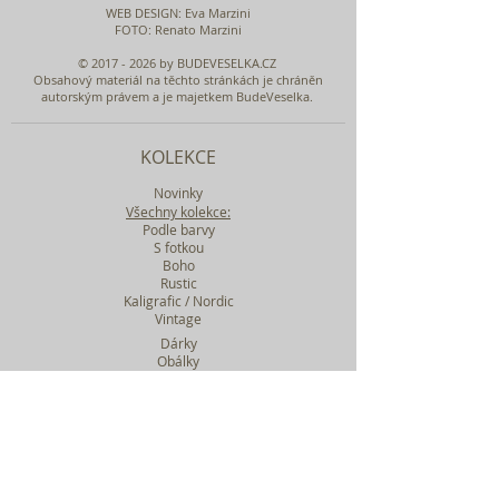
WEB DESIGN
: Eva Marzini
FOTO: Renato Marzini
©
2017 - 2026
by BUDEVESELKA.CZ
Obsahový materiál na těchto stránkách je chráněn
autorským právem a je majetkem BudeVeselka.
KOLEKCE
Novinky
Všechny kolekce:
Podle barvy
S fotkou
Boho
Rustic
Kaligrafic / Nordic
Vintage
Dárky
Obálky
Vzorky
Katalog tiskovin
Filtr podle kolekcí
WEBY SVATEBNÍ
BASIC
MIDI