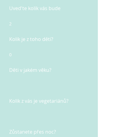
Uved'te kolik vás bude
2
Kolik je z toho děti?
0
Děti v jakém věku?
Kolik z vás je vegetariánů?
Zůstanete přes noc?