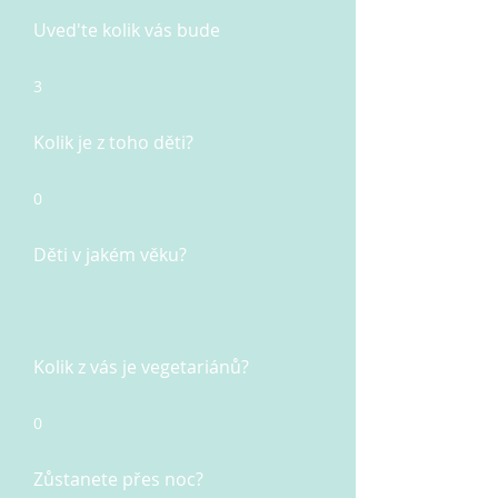
Uved'te kolik vás bude
3
Kolik je z toho děti?
0
Děti v jakém věku?
Kolik z vás je vegetariánů?
0
Zůstanete přes noc?