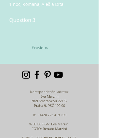
1 noc, Romana, Aleš a Dita
Question 3
Previous
Korespondenční adresa:
Eva Marzini
Nad Smetankou 221/5
Praha 9, PSČ 190 00
Tel.:
+420 723 419 100
WEB DESIGN
: Eva Marzini
FOTO: Renato Marzini
©
2017 - 2026
by BUDEVESELKA.CZ