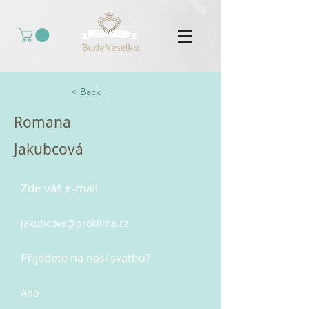
< Back
Romana
Jakubcová
Zde váš e-mail
jakubcova@proklima.cz
Příjedete na naší svatbu?
Ano