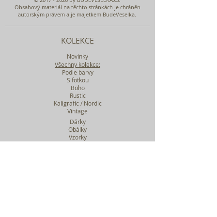
Obsahový materiál na těchto stránkách je chráněn
autorským právem a je majetkem BudeVeselka.
KOLEKCE
Novinky
Všechny kolekce:
Podle barvy
S fotkou
Boho
Rustic
Kaligrafic / Nordic
Vintage
Dárky
Obálky
Vzorky
Katalog tiskovin
Filtr podle kolekcí
WEBY SVATEBNÍ
BASIC
MIDI
MAXI
a mnohem víc....
O BUDEVESELKA