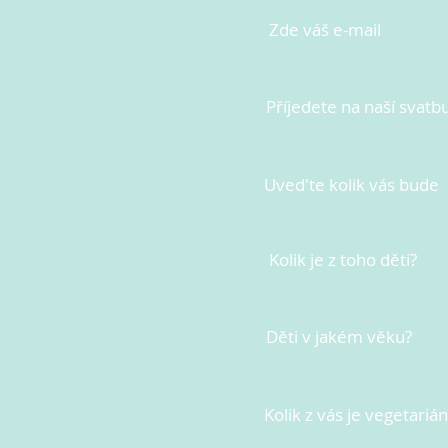
Zde váš e-mail
Příjedete na naší svatb
Uved'te kolik vás bude
Kolik je z toho děti?
Děti v jakém věku?
Kolik z vás je vegetariá