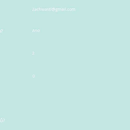
Zachwastl@gmail.com
u?
Ano
2
0
nů?