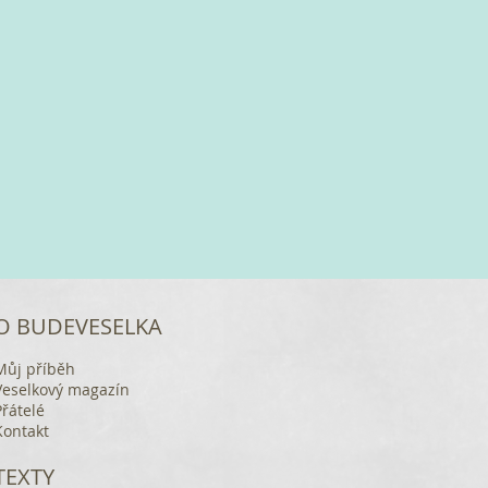
O BUDEVESELKA
Můj příběh
Veselkový magazín
Přátelé
Kontakt
TEXTY