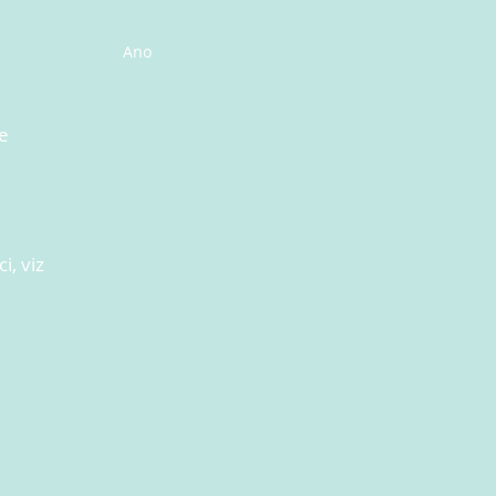
Ano
e
i, viz