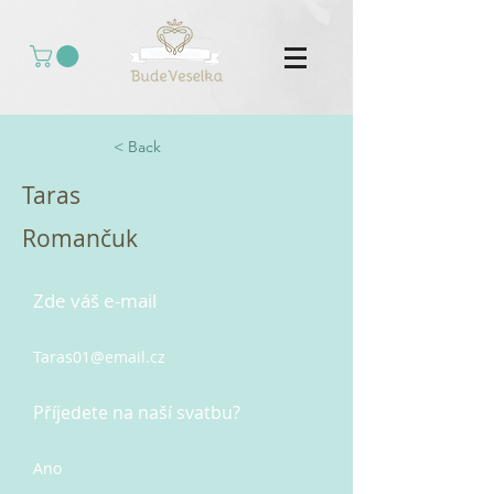
< Back
Taras
Romančuk
Zde váš e-mail
Taras01@email.cz
Příjedete na naší svatbu?
Ano