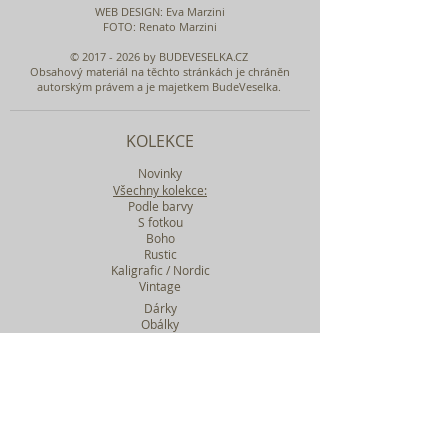
WEB DESIGN
: Eva Marzini
FOTO: Renato Marzini
©
2017 - 2026
by BUDEVESELKA.CZ
Obsahový materiál na těchto stránkách je chráněn
autorským právem a je majetkem BudeVeselka.
KOLEKCE
Novinky
Všechny kolekce:
Podle barvy
S fotkou
Boho
Rustic
Kaligrafic / Nordic
Vintage
Dárky
Obálky
Vzorky
Katalog tiskovin
Filtr podle kolekcí
WEBY SVATEBNÍ
BASIC
MIDI