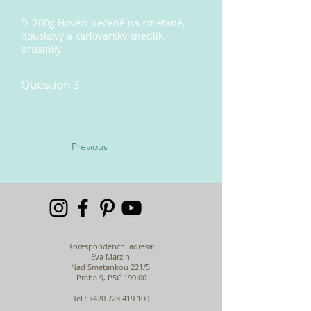
D. 200g Hovězí pečeně na smetaně,
houskový a karlovarský knedlík,
brusinky
Question 3
Previous
Korespondenční adresa:
Eva Marzini
Nad Smetankou 221/5
Praha 9, PSČ 190 00
Tel.:
+420 723 419 100