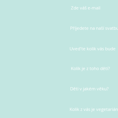
Zde váš e-mail
Příjedete na naší svatb
Uved'te kolik vás bude
Kolik je z toho děti?
Děti v jakém věku?
Kolik z vás je vegetariá