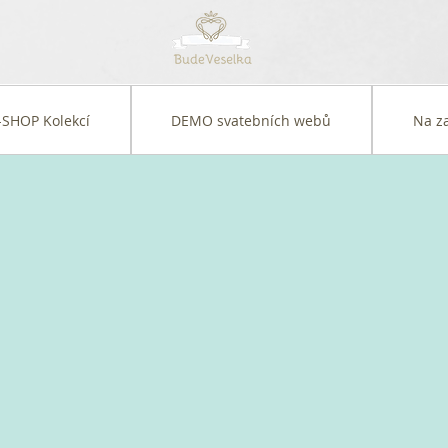
-SHOP Kolekcí
DEMO svatebních webů
Na z