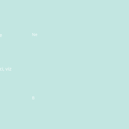
e
Ne
i, viz
B