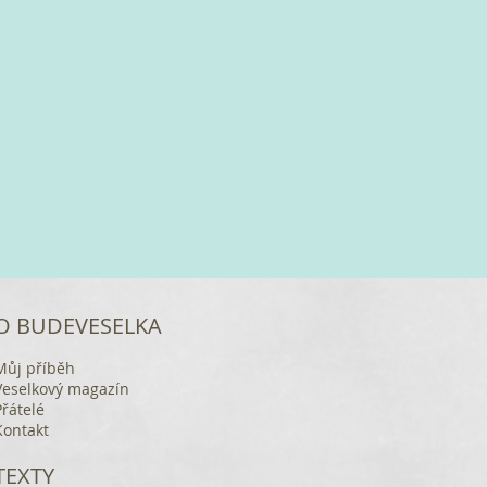
O BUDEVESELKA
Můj příběh
Veselkový magazín
Přátelé
Kontakt
TEXTY