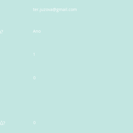
ter.juzova@gmail.com
u?
Ano
1
0
nů?
0