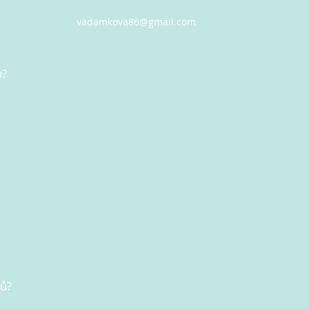
vadamkova86@gmail.com
u?
nů?