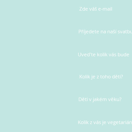
Zde váš e-mail
Příjedete na naší svatb
Uved'te kolik vás bude
Kolik je z toho děti?
Děti v jakém věku?
Kolik z vás je vegetariá