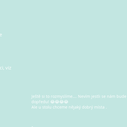
e
i, viz
Ještě si to rozmyslíme…. Nevím jestli se nám bude 
dopředu! 😂😂😂😂
Ale u stolu chceme nějaký dobrý místa .