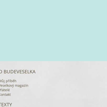
O BUDEVESELKA
Můj příběh
Veselkový magazín
Přátelé
Kontakt
TEXTY