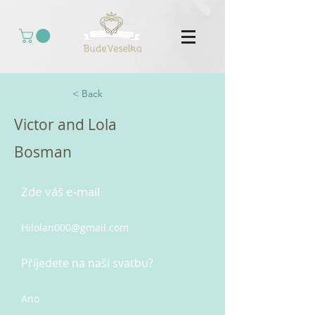
< Back
Victor and Lola
Bosman
Zde váš e-mail
Hilolan000@gmail.com
Příjedete na naší svatbu?
Ano