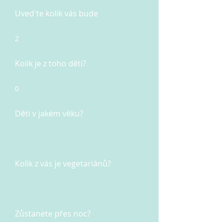
Uved'te kolik vás bude
2
Kolik je z toho děti?
0
Děti v jakém věku?
Kolik z vás je vegetariánů?
Zůstanete přes noc?