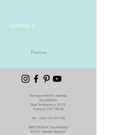
Question 3
Previous
Korespondenční adresa:
Eva Marzini
Nad Smetankou 221/5
Praha 9, PSČ 190 00
Tel.:
+420 723 419 100
WEB DESIGN
: Eva Marzini
FOTO: Renato Marzini