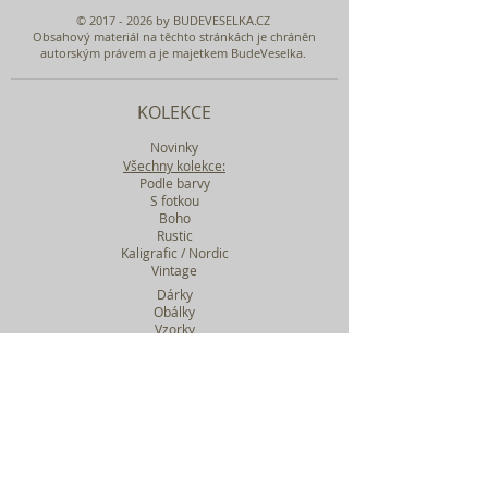
©
2017 - 2026
by BUDEVESELKA.CZ
Obsahový materiál na těchto stránkách je chráněn
autorským právem a je majetkem BudeVeselka.
KOLEKCE
Novinky
Všechny kolekce:
Podle barvy
S fotkou
Boho
Rustic
Kaligrafic / Nordic
Vintage
Dárky
Obálky
Vzorky
Katalog tiskovin
Filtr podle kolekcí
WEBY SVATEBNÍ
BASIC
MIDI
MAXI
a mnohem víc....