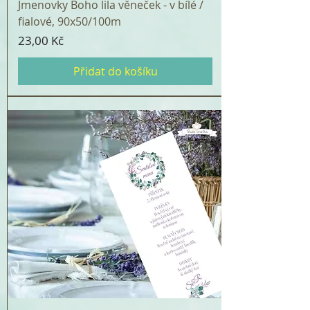
Jmenovky Boho lila věneček - v bílé /
fialové, 90x50/100m
Cena
23,00 Kč
Přidat do košíku