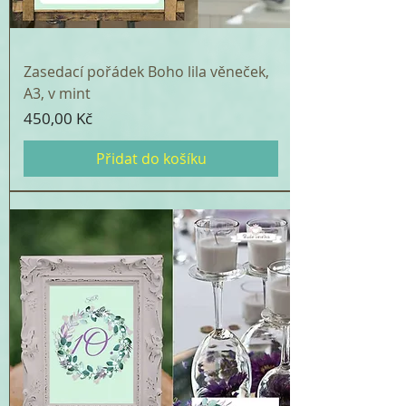
Zasedací pořádek Boho lila věneček,
A3, v mint
Cena
450,00 Kč
Přidat do košíku