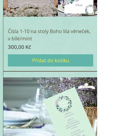
Čísla 1-10 na stoly Boho lila věneček,
v bílé/mint
Cena
300,00 Kč
Přidat do košíku