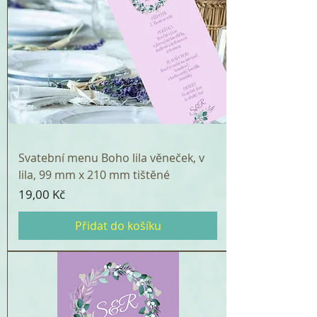
Svatební menu Boho lila věneček, v
lila, 99 mm x 210 mm tištěné
Cena
19,00 Kč
Přidat do košíku