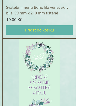
Svatební menu Boho lila věneček, v
bílé, 99 mm x 210 mm tištěné
Cena
19,00 Kč
Přidat do košíku