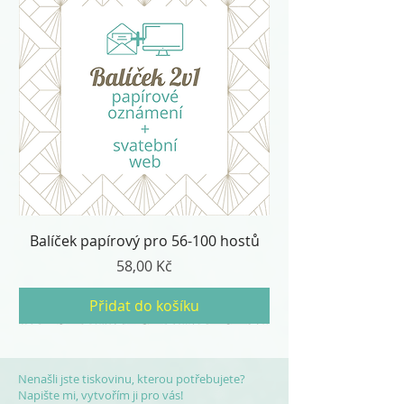
Balíček papírový pro 56-100 hostů
Cena
58,00 Kč
Přidat do košíku
Nenašli jste tiskovinu, kterou potřebujete?
Napište mi, vytvořím ji pro vás!