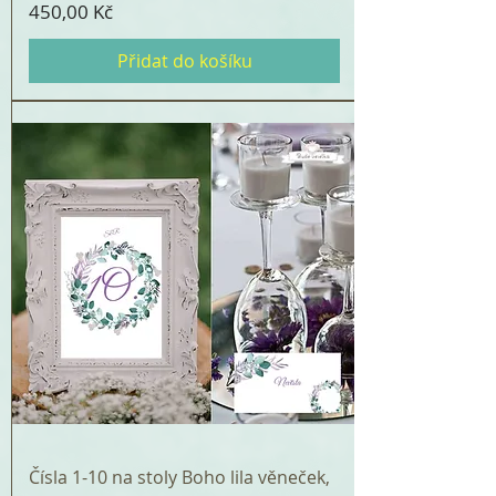
Cena
450,00 Kč
Přidat do košíku
Čísla 1-10 na stoly Boho lila věneček,