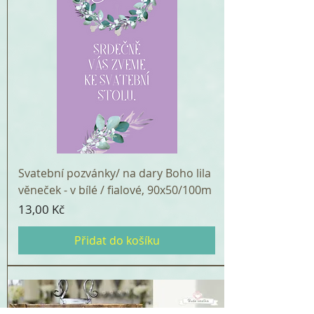
Svatební pozvánky/ na dary Boho lila
věneček - v bílé / fialové, 90x50/100m
Cena
13,00 Kč
Přidat do košíku