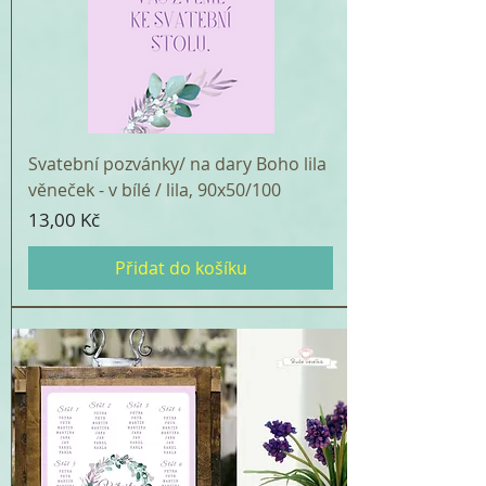
Svatební pozvánky/ na dary Boho lila
věneček - v bílé / lila, 90x50/100
Cena
13,00 Kč
Přidat do košíku