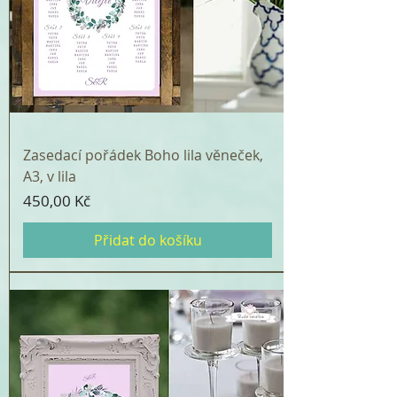
Zasedací pořádek Boho lila věneček,
A3, v lila
Cena
450,00 Kč
Přidat do košíku