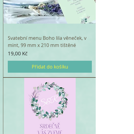
Svatební menu Boho lila věneček, v
mint, 99 mm x 210 mm tištěné
Cena
19,00 Kč
Přidat do košíku