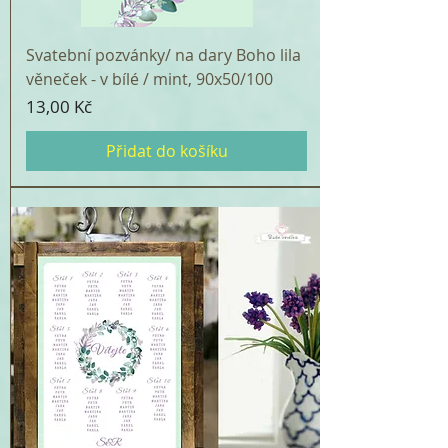
Svatební pozvánky/ na dary Boho lila
věneček - v bílé / mint, 90x50/100
Cena
13,00 Kč
Přidat do košíku