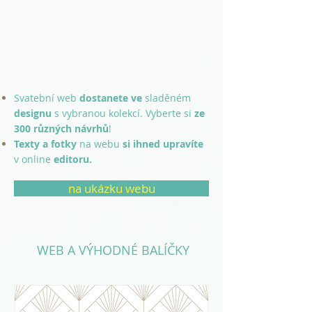
Svatební web
dostanete
ve
sladěném
designu
s vybranou
kolekcí. Vyberte si
ze
300 různých návrhů
!
Texty a fotky
na webu
si ihned upravíte
v online
editoru.
na ukázku webu
WEB A VÝHODNÉ BALÍČKY