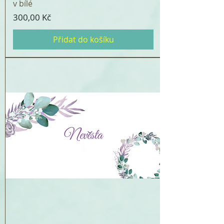
v bílé
Cena
300,00 Kč
Přidat do košíku