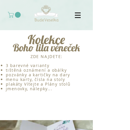
Kolekce
Boho lila věneček
ZDE NAJDETE:
3 barevné varianty
tištěná oznámení a obálky
pozvánky a kartičky na dary
menu karty, čísla na stoly
plakáty Vítejte a Plány stolů
jmenovky, nálepky...