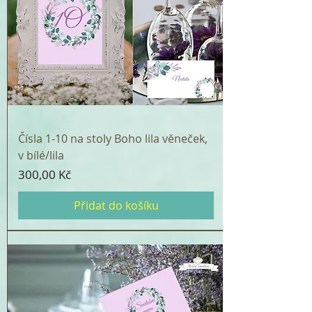
Čísla 1-10 na stoly Boho lila věneček,
v bílé/lila
Cena
300,00 Kč
Přidat do košíku