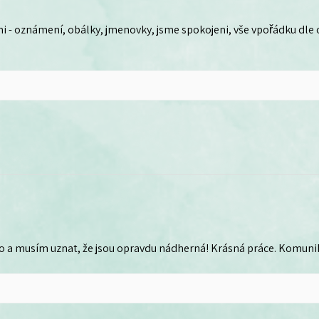
i - oznámení, obálky, jmenovky, jsme spokojeni, vše vpořádku dle
o a musím uznat, že jsou opravdu nádherná! Krásná práce. Komunika