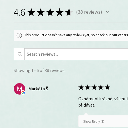
4.6
★
★
★
★
★
38
reviews
38
This product doesn't have any reviews yet, so check out our other 
Showing 1 - 6 of 38 reviews.
★
★
★
★
★
Markéta Š.
Oznámení krásné, všichni 
přidávat.
Show Reply (1)