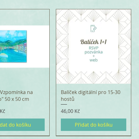
 "Vzpomínka na
Balíček digitální pro 15-30
o" 50 x 50 cm
hostů
Cena
 Kč
46,00 Kč
idat do košíku
Přidat do košíku