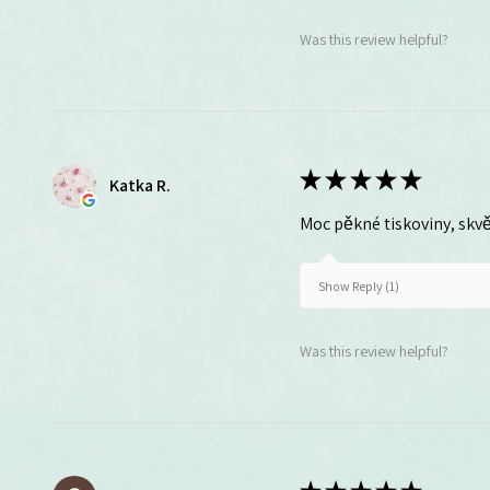
Was this review helpful?
★
★
★
★
★
Katka R.
Moc pěkné tiskoviny, skvě
Show Reply (1)
Was this review helpful?