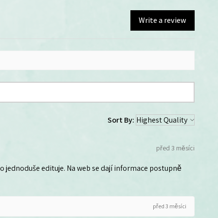
Write a review
Sort By:
před 3 měsíci
 ho jednoduše edituje. Na web se dají informace postupně
před 3 měsíci