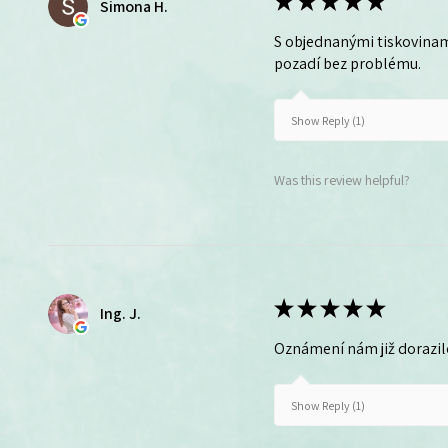
★
★
★
★
★
Simona H.
S objednanými tiskovinam
pozadí bez problému.
Show Reply (1)
Was this review helpful?
★
★
★
★
★
Ing. J.
Oznámení nám již dorazil
Show Reply (1)