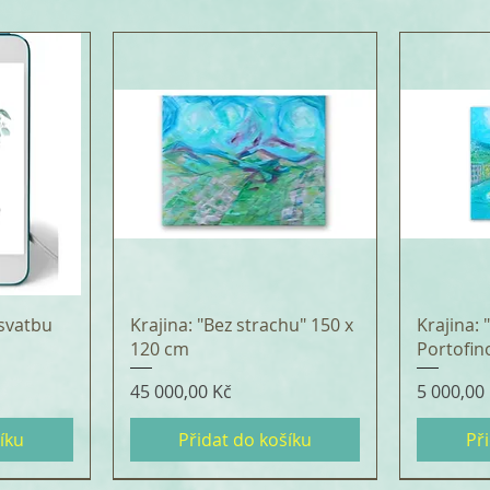
svatbu
Krajina: "Bez strachu" 150 x
Krajina:
120 cm
Portofin
Cena
Cena
45 000,00 Kč
5 000,00
íku
Přidat do košíku
Př