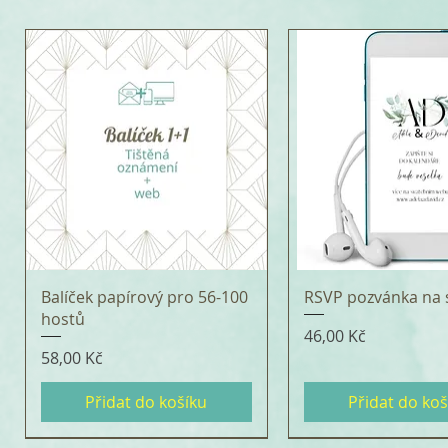
Balíček papírový pro 56-100
RSVP pozvánka na 
hostů
Cena
46,00 Kč
Cena
58,00 Kč
Přidat do košíku
Přidat do koš