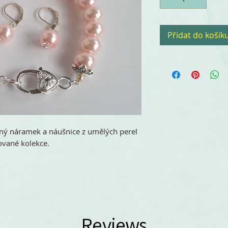
Přidat do košík
řený náramek a náušnice z umělých perel
tované kolekce.
Reviews