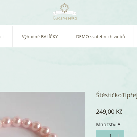
cí
Výhodné BALÍČKY
DEMO svatebních webů
ŠtěstíčkoTipře
Cena
249,00 Kč
Množství
*