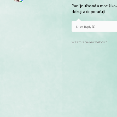
Paní je úžasná a moc šikov
děkuji a doporučuji
Show Reply (1)
Was this review helpful?