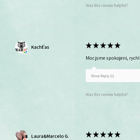
Was this review helpful?
★
★
★
★
★
Kachťas
Moc jsme spokojeni, rych
Show Reply (1)
Was this review helpful?
★
★
★
★
★
Laura&Marcelo G.