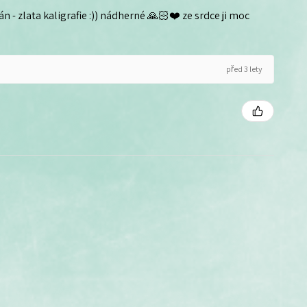
n - zlata kaligrafie :)) nádherné 🙏🏻❤️ ze srdce ji moc
před 3 lety