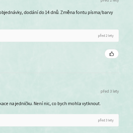
před 2 lety
 objednávky, dodání do 14 dnů. Změna fontu písma/barvy
před 2 lety
před 3 lety
ce na jedničku. Není nic, co bych mohla vytknout.
před 3 lety