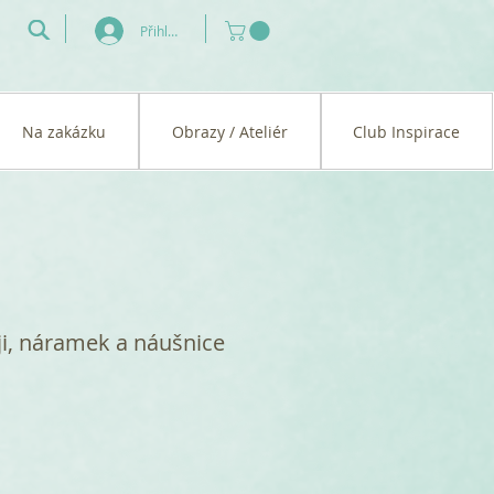
Přihlásit se
Na zakázku
Obrazy / Ateliér
Club Inspirace
ji, náramek a náušnice