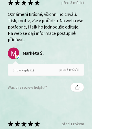
★
★
★
★
★
před 3 měsíci
Oznámení krásné, všichni ho chválí.
Tisk, motiv, vše v pořádku. Na webu vše
potřebné, i laik ho jednoduše edituje.
Na web se dají informace postupně
přidávat.
Markéta Š.
před 3 měsíci
Show Reply (1)
Was this review helpful?
★
★
★
★
★
před 1 rokem