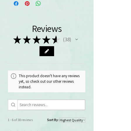
Reviews
★
★
★
★
★
38
38
This product doesn't have any reviews
yet, so check out our other reviews
instead.
1 - 6 of 38 reviews
Sort By: