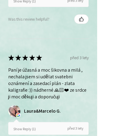
před 3 lety
Show Reply (1)
Was this review helpful?
★
★
★
★
★
před 3 lety
Paní je úžasná a moc šikovna a milá ,
nechala jsem si udělat svatebni
oznámení a zasedací plán - zlata
kaligrafie :)) nádherné 🙏🏻❤️ ze srdce
ji moc děkuji a doporučuji
Laura&Marcelo G.
před 3 lety
Show Reply (1)