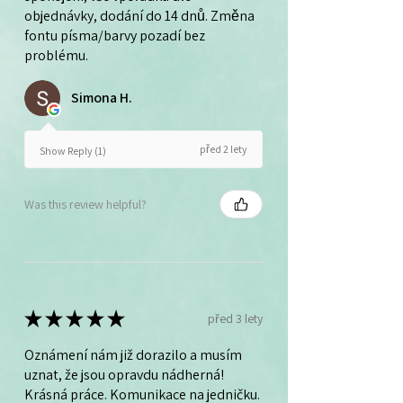
objednávky, dodání do 14 dnů. Změna
fontu písma/barvy pozadí bez
problému.
Simona H.
před 2 lety
Show Reply (1)
Was this review helpful?
★
★
★
★
★
před 3 lety
Oznámení nám již dorazilo a musím
uznat, že jsou opravdu nádherná!
Krásná práce. Komunikace na jedničku.