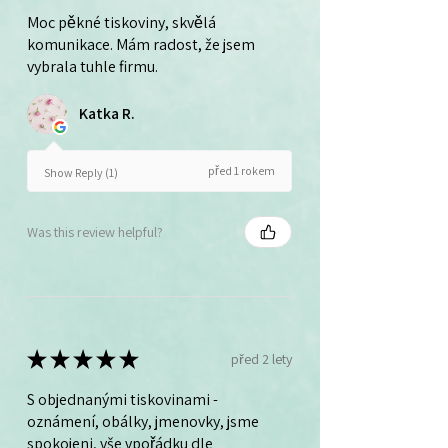
Moc pěkné tiskoviny, skvělá
komunikace. Mám radost, že jsem
vybrala tuhle firmu.
Katka R.
před 1 rokem
Show Reply (1)
Was this review helpful?
★
★
★
★
★
před 2 lety
S objednanými tiskovinami -
oznámení, obálky, jmenovky, jsme
spokojeni, vše vpořádku dle