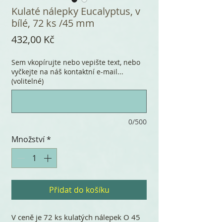
Kulaté nálepky Eucalyptus, v
bílé, 72 ks /45 mm
Cena
432,00 Kč
Sem vkopírujte nebo vepište text, nebo
vyčkejte na náš kontaktní e-mail...
(volitelné)
0/500
Množství
*
Přidat do košíku
V ceně je 72 ks kulatých nálepek O 45