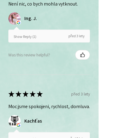
Není nic, co bych mohla vytknout.
Ing. J.
před 3 lety
Show Reply (1)
Was this review helpful?
★
★
★
★
★
před 3 lety
Moc jsme spokojeni, rychlost, domluva.
Kachťas