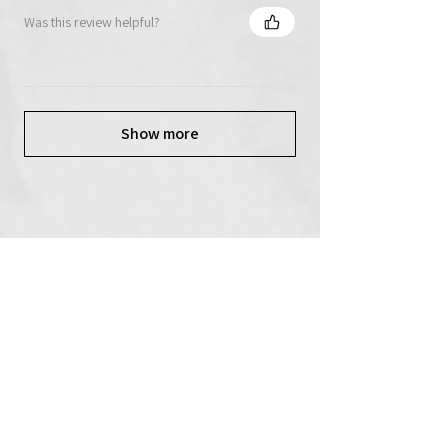
Was this review helpful?
Show more
Korespondenční adresa:
Eva Marzini
Nad Smetankou 221/5
Praha 9, PSČ 190 00
Tel.:
+420 723 419 100
WEB DESIGN
: Eva Marzini
FOTO: Renato Marzini