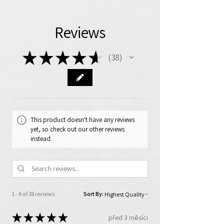
Reviews
★
★
★
★
★
38
38
This product doesn't have any reviews
yet, so check out our other reviews
instead.
1 - 6 of 38 reviews
Sort By:
★
★
★
★
★
před 3 měsíci