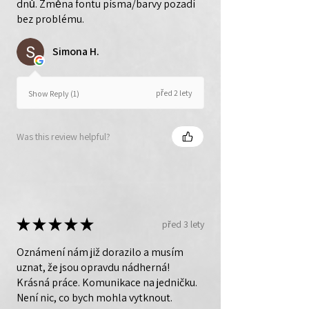
dnů. Změna fontu písma/barvy pozadí
bez problému.
Simona H.
před 2 lety
Show Reply (1)
Was this review helpful?
★
★
★
★
★
před 3 lety
Oznámení nám již dorazilo a musím
uznat, že jsou opravdu nádherná!
Krásná práce. Komunikace na jedničku.
Není nic, co bych mohla vytknout.