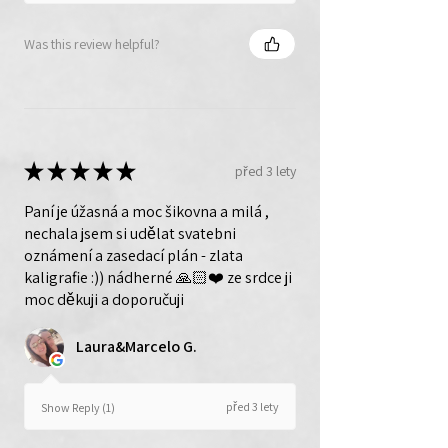
Was this review helpful?
★
★
★
★
★
před 3 lety
Paní je úžasná a moc šikovna a milá ,
nechala jsem si udělat svatebni
oznámení a zasedací plán - zlata
kaligrafie :)) nádherné 🙏🏻❤️ ze srdce ji
moc děkuji a doporučuji
Laura&Marcelo G.
před 3 lety
Show Reply (1)