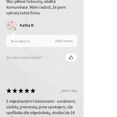
Moc pěkné tiskoviny, skvělá
komunikace. Mám radost, že jsem
vybrala tuhle firmu.
Katka R.
před 1 rokem
Show Reply (1)
Was this review helpful?
★
★
★
★
★
před 2 lety
S objednanými tiskovinami - oznámení,
obálky, jmenovky, jsme spokojeni, vše
vpořádku dle objednávky, dodání do 14