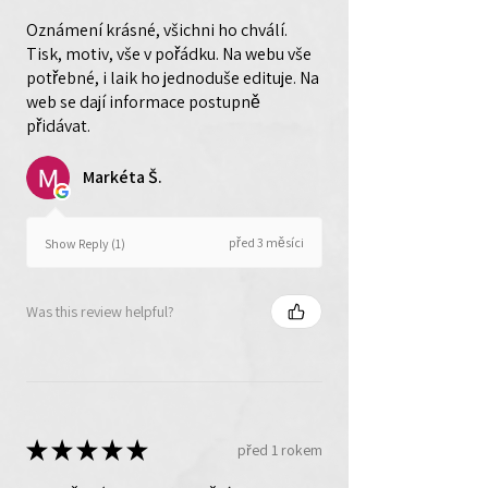
Oznámení krásné, všichni ho chválí.
Tisk, motiv, vše v pořádku. Na webu vše
potřebné, i laik ho jednoduše edituje. Na
web se dají informace postupně
přidávat.
Markéta Š.
před 3 měsíci
Show Reply (1)
Was this review helpful?
★
★
★
★
★
před 1 rokem