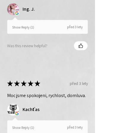
Ing. J.
před 3 lety
Show Reply (1)
Was this review helpful?
★
★
★
★
★
před 3 lety
Moc jsme spokojeni, rychlost, domluva.
Kachťas
před 3 lety
Show Reply (1)