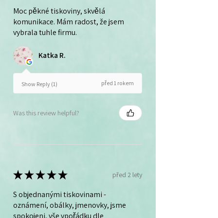
Moc pěkné tiskoviny, skvělá
komunikace. Mám radost, že jsem
vybrala tuhle firmu.
Katka R.
před 1 rokem
Show Reply (1)
Was this review helpful?
★
★
★
★
★
před 2 lety
S objednanými tiskovinami -
oznámení, obálky, jmenovky, jsme
spokojeni, vše vpořádku dle