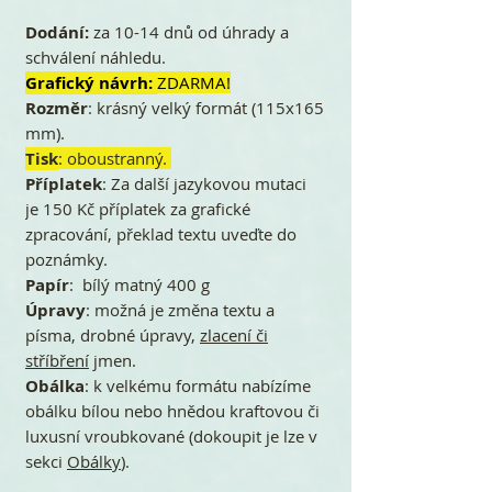
Dodání:
za 10-14 dnů od úhrady a
schválení náhledu.
Grafický návrh:
ZDARMA!
Rozměr
: krásný velký formát (115x165
mm).
Tisk
: oboustranný.
Příplatek
: Za další jazykovou mutaci
je 150 Kč příplatek za grafické
zpracování, překlad textu uveďte do
poznámky.
Papír
: bílý matný 400 g
Úpravy
: možná je změna textu a
písma, drobné úpravy,
zlacení či
stříbření
jmen.
Obálka
: k velkému formátu nabízíme
obálku bílou nebo hnědou kraftovou či
luxusní vroubkované (dokoupit je lze v
sekci
Obálky
).