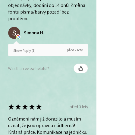
objednávky, dodání do 14 dnů. Změna
fontu písma/barvy pozadí bez
problému.
Simona H.
před 2 lety
Show Reply (1)
Was this review helpful?
★
★
★
★
★
před 3 lety
Oznámení nám již dorazilo a musím
uznat, že jsou opravdu nádherná!
Krásná práce. Komunikace na jedničku.