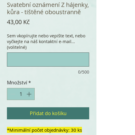
Svatební oznámení Z hájenky,
kůra - tištěné oboustranně
Cena
43,00 Kč
Sem vkopírujte nebo vepište text, nebo
vyčkejte na náš kontaktní e-mail...
(volitelné)
0/500
Množství
*
Přidat do košíku
*Minimální počet objednávky: 30 ks