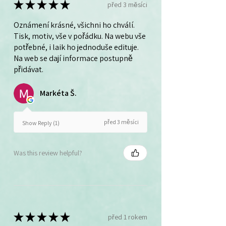
★
★
★
★
★
před 3 měsíci
Oznámení krásné, všichni ho chválí.
Tisk, motiv, vše v pořádku. Na webu vše
potřebné, i laik ho jednoduše edituje.
Na web se dají informace postupně
přidávat.
Markéta Š.
před 3 měsíci
Show Reply (1)
Was this review helpful?
★
★
★
★
★
před 1 rokem