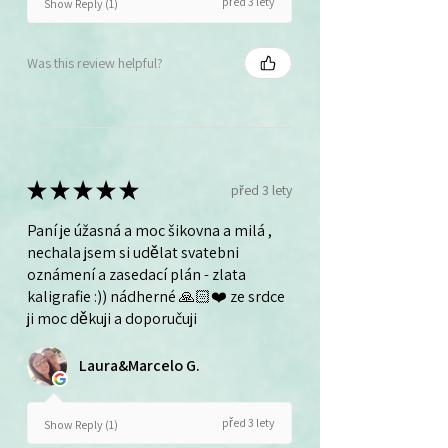
před 3 lety
Show Reply (1)
Was this review helpful?
★
★
★
★
★
před 3 lety
Paní je úžasná a moc šikovna a milá ,
nechala jsem si udělat svatebni
oznámení a zasedací plán - zlata
kaligrafie :)) nádherné 🙏🏻❤️ ze srdce
ji moc děkuji a doporučuji
Laura&Marcelo G.
před 3 lety
Show Reply (1)