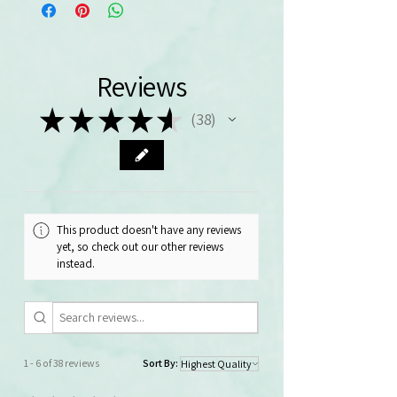
Reviews
★
★
★
★
★
38
38
This product doesn't have any reviews
yet, so check out our other reviews
instead.
1 - 6 of 38 reviews
Sort By: