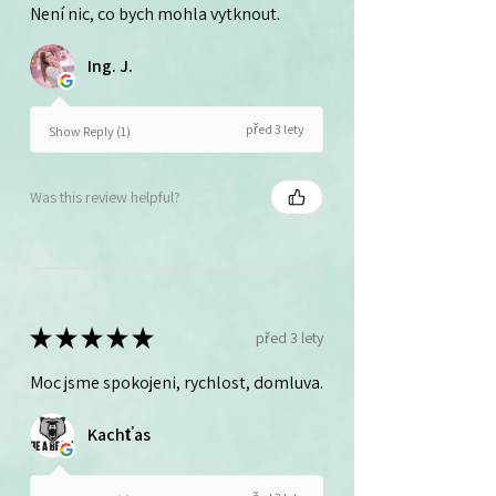
Není nic, co bych mohla vytknout.
Ing. J.
před 3 lety
Show Reply (1)
Was this review helpful?
★
★
★
★
★
před 3 lety
Moc jsme spokojeni, rychlost, domluva.
Kachťas