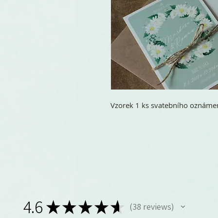
Vzorek 1 ks svatebního oznáme
4.6
★
★
★
★
★
38
reviews
38