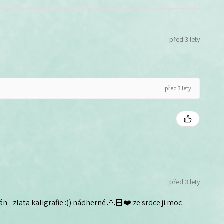
před 3 lety
před 3 lety
před 3 lety
n - zlata kaligrafie :)) nádherné 🙏🏻❤️ ze srdce ji moc