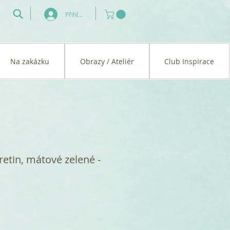
Přihlásit se
Na zakázku
Obrazy / Ateliér
Club Inspirace
etin, mátové zelené -