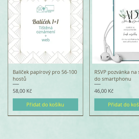
Balíček papírový pro 56-100
RSVP pozvánka na 
hostů
do smartphonu
Cena
Cena
58,00 Kč
46,00 Kč
Přidat do košíku
Přidat do koš