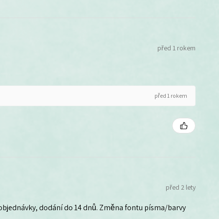
před 1 rokem
před 1 rokem
před 2 lety
 objednávky, dodání do 14 dnů. Změna fontu písma/barvy