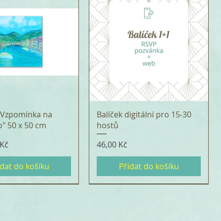
 "Vzpomínka na
Balíček digitální pro 15-30
o" 50 x 50 cm
hostů
Cena
 Kč
46,00 Kč
idat do košíku
Přidat do košíku