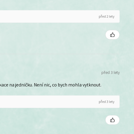
před 2 lety
před 3 lety
ce na jedničku. Není nic, co bych mohla vytknout.
před 3 lety