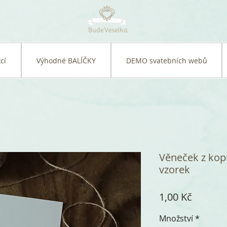
cí
Výhodné BALÍČKY
DEMO svatebních webů
Věneček z kopr
vzorek
Cena
1,00 Kč
Množství
*