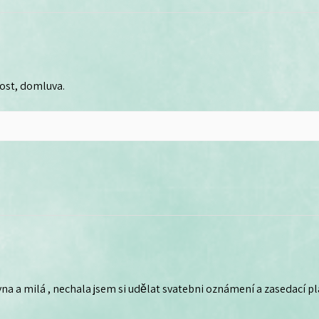
lost, domluva.
na a milá , nechala jsem si udělat svatebni oznámení a zasedací plá