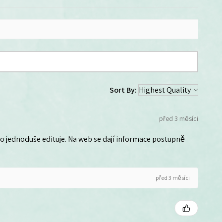
Sort By:
před 3 měsíci
 ho jednoduše edituje. Na web se dají informace postupně
před 3 měsíci