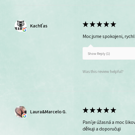
★
★
★
★
★
Kachťas
Moc jsme spokojeni, rych
Show Reply (1)
Was this review helpful?
★
★
★
★
★
Laura&Marcelo G.
Paní je úžasná a moc šikov
děkuji a doporučuji