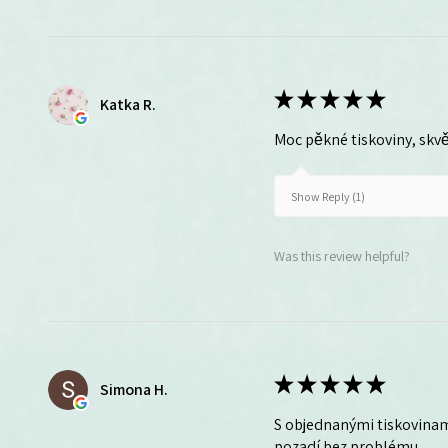
★
★
★
★
★
Katka R.
Moc pěkné tiskoviny, skvě
Show Reply (1)
Was this review helpful?
★
★
★
★
★
Simona H.
S objednanými tiskovinam
pozadí bez problému.