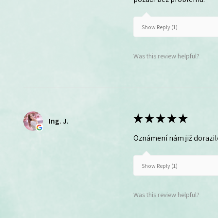
Show Reply (1)
Was this review helpful?
★
★
★
★
★
Ing. J.
Oznámení nám již dorazil
Show Reply (1)
Was this review helpful?