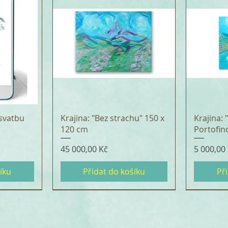
svatbu
Krajina: "Bez strachu" 150 x
Krajina:
120 cm
Portofin
Cena
Cena
45 000,00 Kč
5 000,00
íku
Přidat do košíku
Př