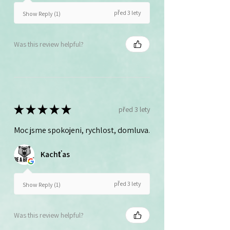
před 3 lety
Show Reply (1)
Was this review helpful?
★
★
★
★
★
před 3 lety
Moc jsme spokojeni, rychlost, domluva.
Kachťas
před 3 lety
Show Reply (1)
Was this review helpful?