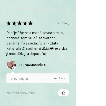
★
★
★
★
★
před 3 lety
Paní je úžasná a moc šikovna a milá ,
nechala jsem si udělat svatebni
oznámení a zasedací plán - zlata
kaligrafie :)) nádherné 🙏🏻❤️ ze srdce
ji moc děkuji a doporučuji
Laura&Marcelo G.
před 3 lety
Show Reply (1)
Was this review helpful?