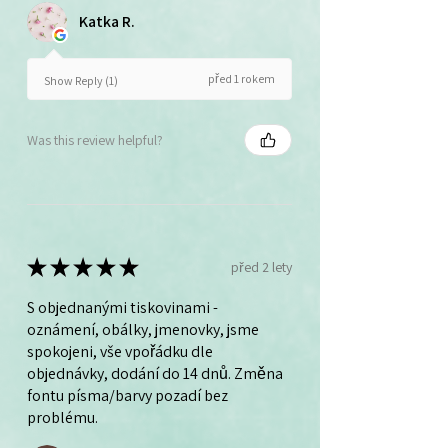
Katka R.
před 1 rokem
Show Reply (1)
Was this review helpful?
★
★
★
★
★
před 2 lety
S objednanými tiskovinami -
oznámení, obálky, jmenovky, jsme
spokojeni, vše vpořádku dle
objednávky, dodání do 14 dnů. Změna
fontu písma/barvy pozadí bez
problému.