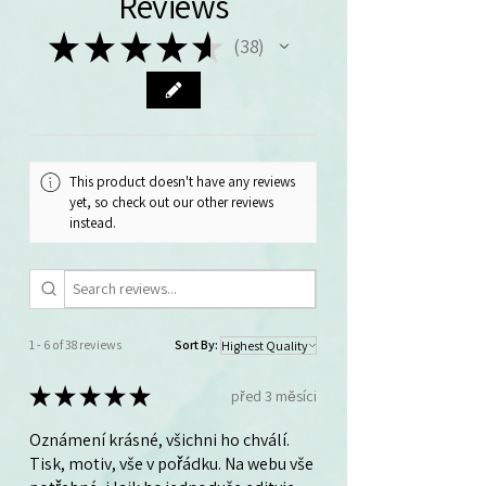
Reviews
★
★
★
★
★
38
38
This product doesn't have any reviews
yet, so check out our other reviews
instead.
1 - 6 of 38 reviews
Sort By:
★
★
★
★
★
před 3 měsíci
Oznámení krásné, všichni ho chválí.
Tisk, motiv, vše v pořádku. Na webu vše