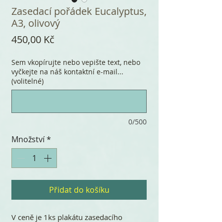
Zasedací pořádek Eucalyptus,
A3, olivový
Cena
450,00 Kč
Sem vkopírujte nebo vepište text, nebo
vyčkejte na náš kontaktní e-mail...
(volitelné)
0/500
Množství
*
Přidat do košíku
V ceně je 1ks plakátu zasedacího