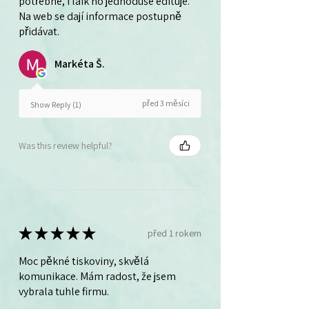
potřebné, i laik ho jednoduše edituje.
Na web se dají informace postupně
přidávat.
Markéta Š.
před 3 měsíci
Show Reply (1)
Was this review helpful?
★
★
★
★
★
před 1 rokem
Moc pěkné tiskoviny, skvělá
komunikace. Mám radost, že jsem
vybrala tuhle firmu.