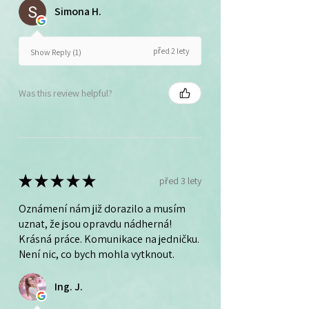
Simona H.
před 2 lety
Show Reply (1)
Was this review helpful?
★
★
★
★
★
před 3 lety
Oznámení nám již dorazilo a musím
uznat, že jsou opravdu nádherná!
Krásná práce. Komunikace na jedničku.
Není nic, co bych mohla vytknout.
Ing. J.