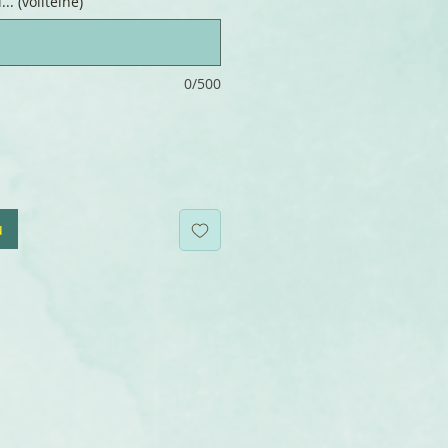
.. (volitelné)
0/500
u