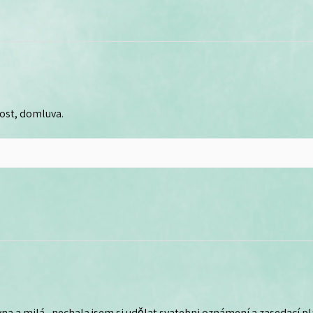
lost, domluva.
na a milá , nechala jsem si udělat svatebni oznámení a zasedací plá