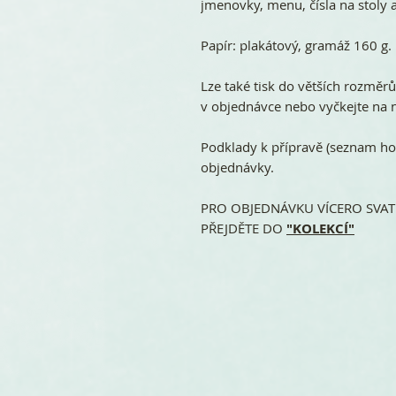
jmenovky, menu, čísla na stoly a
Papír: plakátový, gramáž 160 g.
Lze také tisk do větších rozměr
v objednávce nebo vyčkejte na n
Podklady k přípravě (seznam ho
objednávky.
PRO OBJEDNÁVKU VÍCERO SVATE
PŘEJDĚTE DO
"KOLEKCÍ"