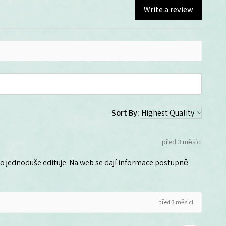
Write a review
Sort By:
před 3 měsíci
 ho jednoduše edituje. Na web se dají informace postupně
před 3 měsíci