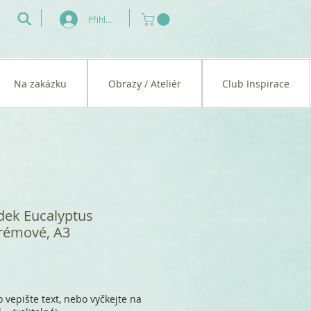
Přihlásit se
Na zakázku
Obrazy / Ateliér
Club Inspirace
dek Eucalyptus
krémové, A3
 vepište text, nebo vyčkejte na