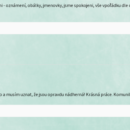
i - oznámení, obálky, jmenovky, jsme spokojeni, vše vpořádku dle
o a musím uznat, že jsou opravdu nádherná! Krásná práce. Komunika