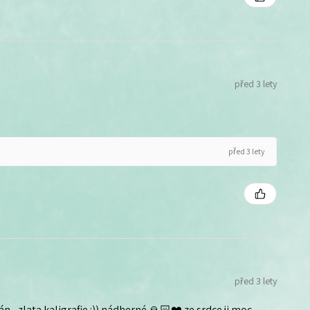
před 3 lety
před 3 lety
před 3 lety
n - zlata kaligrafie :)) nádherné 🙏🏻❤️ ze srdce ji moc