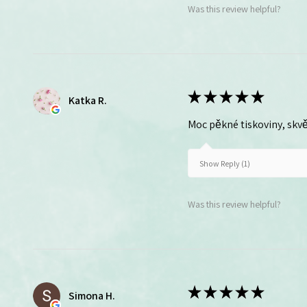
Was this review helpful?
★
★
★
★
★
Katka R.
Moc pěkné tiskoviny, skvě
Show Reply (1)
Was this review helpful?
★
★
★
★
★
Simona H.