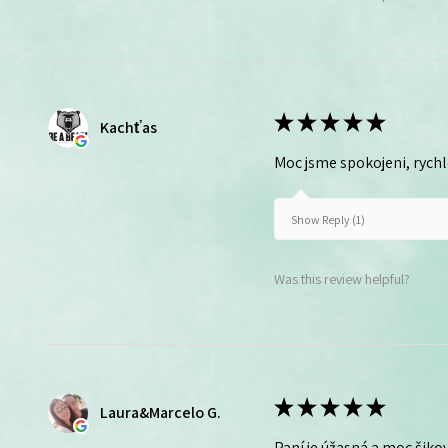
★
★
★
★
★
Kachťas
Moc jsme spokojeni, rych
Show Reply (1)
Was this review helpful?
★
★
★
★
★
Laura&Marcelo G.
Paní je úžasná a moc šikov