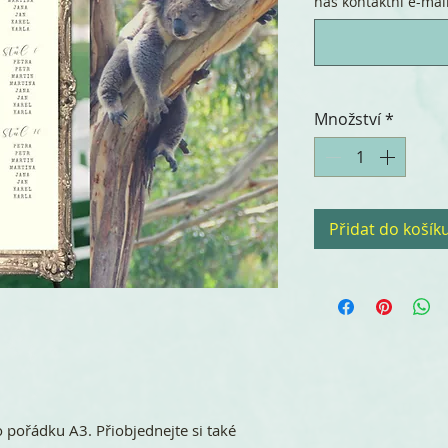
náš kontaktní e-mail.
Množství
*
Přidat do košík
o pořádku A3. Přiobjednejte si také