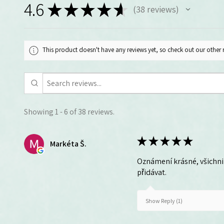
4.6
★
★
★
★
★
38
reviews
38
This product doesn't have any reviews yet, so check out our other 
Showing 1 - 6 of 38 reviews.
★
★
★
★
★
Markéta Š.
Oznámení krásné, všichni 
přidávat.
Show Reply (1)