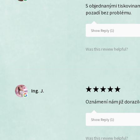
S objednanými tiskovinam
pozadí bez problému.
Show Reply (1)
Was this review helpful?
★
★
★
★
★
Ing. J.
Oznámení nám již dorazil
Show Reply (1)
Was this review helpful?