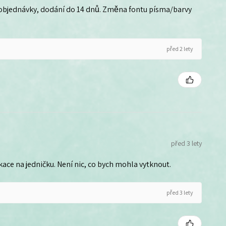
 objednávky, dodání do 14 dnů. Změna fontu písma/barvy
před 2 lety
před 3 lety
ce na jedničku. Není nic, co bych mohla vytknout.
před 3 lety