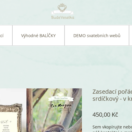
cí
Výhodné BALÍČKY
DEMO svatebních webů
Zasedací pořá
srdíčkový - v 
Cena
450,00 Kč
Sem vkopírujte nebo