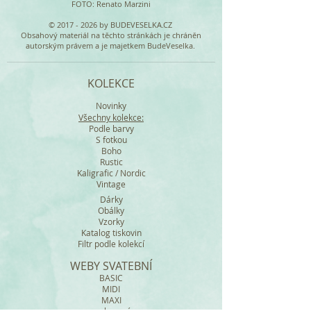
FOTO: Renato Marzini
©
2017 - 2026
by BUDEVESELKA.CZ
Obsahový materiál na těchto stránkách je chráněn
autorským právem a je majetkem BudeVeselka.
KOLEKCE
Novinky
Všechny kolekce:
Podle barvy
S fotkou
Boho
Rustic
Kaligrafic / Nordic
Vintage
Dárky
Obálky
Vzorky
Katalog tiskovin
Filtr podle kolekcí
WEBY SVATEBNÍ
BASIC
MIDI
MAXI
a mnohem víc....