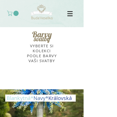
Barvy
svatby
VYBERTE SI
KOLEKCI
PODLE BARVY
VAŠI SVATBY
Blankytná*
Navy*
Královská