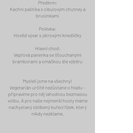
Předkrm:
Kachní paštika s cibulovým chutney a
brusinkami
Polévka:
Hovězí vývar s játrovými knedlíčky
Hlavní chod:
Vepřová panenka se šťouchanými
bramborami a omáčkou dle výběru
Mysleli jsme na všechny!
Vegetarián určitě nezůstane o hladu –
připravíme pro něj lahodnou bezmasou
volbu. A pro naše nejmenší hosty máme
nachystaný oblíbený kuřecí řízek, který
nikdy nezklame.