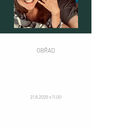
OBŘAD
21.6.2025
v 11.00