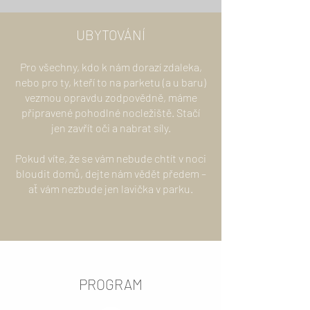
UBYTOVÁNÍ
Pro všechny, kdo k nám dorazí zdaleka,
nebo pro ty, kteří to na parketu (a u baru)
vezmou opravdu zodpovědně, máme
připravené pohodlné nocležiště. Stačí
jen zavřít oči a nabrat síly.
Pokud víte, že se vám nebude chtít v noci
bloudit domů, dejte nám vědět předem –
ať vám nezbude jen lavička v parku.
PROGRAM