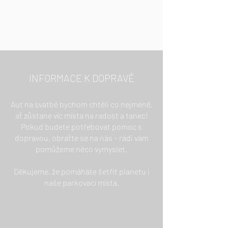
INFORMACE K DOPRAVĚ
Aut na svatbě bychom chtěli co nejméně,
ať zůstane víc místa na radost a tanec!
Pokud budete potřebovat pomoc s
dopravou, obraťte se na nás – rádi vám
pomůžeme něco vymyslet.
Děkujeme, že pomáháte šetřit planetu i
naše parkovací místa.