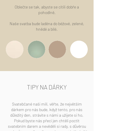
Oblečte se tak, abyste se cítili dobře a
pohodlně.
Naše svatba bude laděna do béžové, zelené,
hnědé a bílé.
TIPY NA DÁRKY
Svatebčané naši milí, věřte, že největším
dárkem pro nás bude, když tento, pro nás
důležitý den, strávíte s námi a užijete si ho.
Pokud byste nás přeci jen chtěli poctít
svatebním darem a nevěděli si rady, s důvěrou