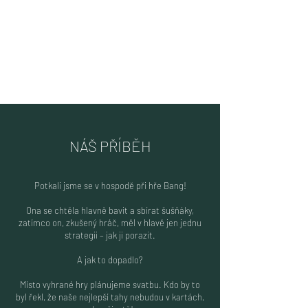
NÁŠ PŘÍBĚH
Potkali jsme se v hospodě při hře Bang!
Ona se chtěla hlavně bavit a sbírat šušňáky,
zatímco on, zkušený hráč, měl v hlavě jen jednu
strategii – jak ji porazit.
A jak to dopadlo?
Místo vyhrané hry plánujeme svatbu. Kdo by to
byl řekl, že naše nejlepší tahy nebudou v kartách,