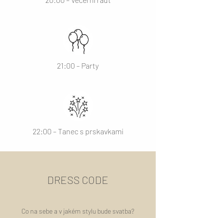
21:00 – Party
22:00 – Tanec s prskavkami
DRESS CODE
Co na sebe a v jakém stylu bude svatba?