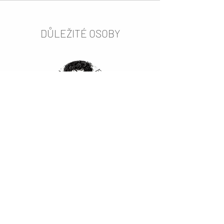
DŮLEŽITÉ OSOBY
Bára
Svědkyně ženicha
Dlouholetá kamarádka a tajná zbraň každé
svatby, která zvládne zařídit i zachránit cokoliv.