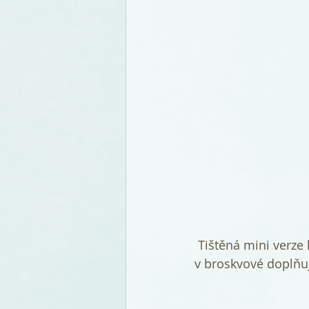
 Tištěná mini verze harmonogramu svatby a také svatební menu s malovanými růžemi 
v broskvové doplňuj