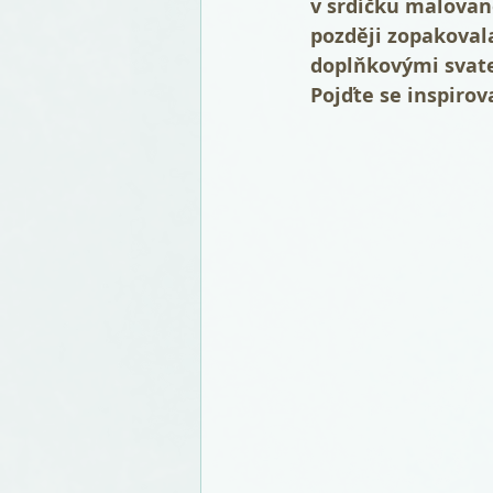
v srdíčku malovan
později zopakovala
doplňkovými svate
Pojďte se inspirova