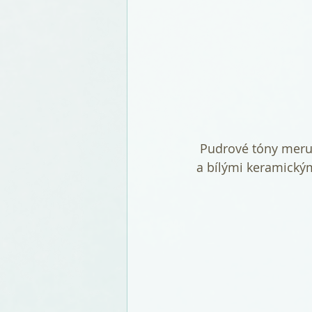
 Pudrové tóny meruňkové se lehce snoubí s bílými potahy židlí, bílou textilií na stolech 
a bílými keramický