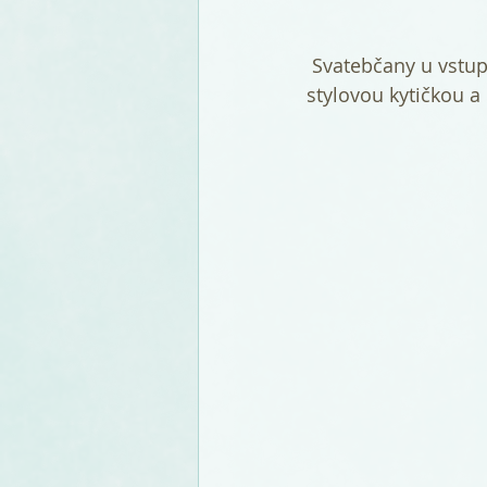
 Svatebčany u vstupu vítá plakát s harmomogramem svatby v bílém rámu, dekorován 
stylovou kytičkou a