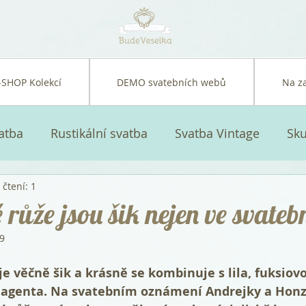
-SHOP Kolekcí
DEMO svatebních webů
Na z
atba
Rustikální svatba
Svatba Vintage
Sku
čtení: 1
atební šaty a doplňky
Svatební kytice
Svatebn
růže jsou šik nejen ve svatebn
19
 věčně šik a krásně se kombinuje s lila, fuksiovo
magenta. Na svatebním oznámení Andrejky a Honz