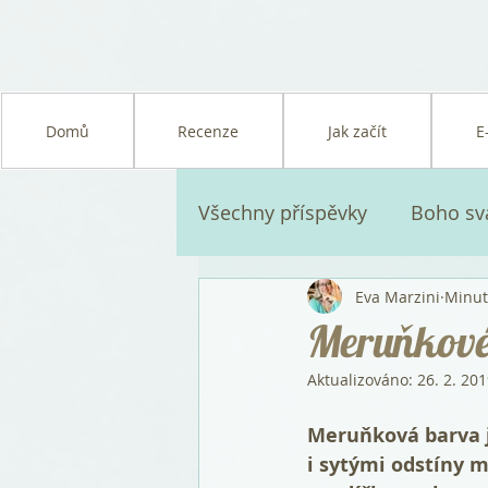
Domů
Recenze
Jak začít
E
Všechny příspěvky
Boho sv
Eva Marzini
Minut 
Nordic glam svatba
Sv
Meruňkové 
Aktualizováno:
26. 2. 20
Doporučené
Meruňková barva je
i sytými odstíny 