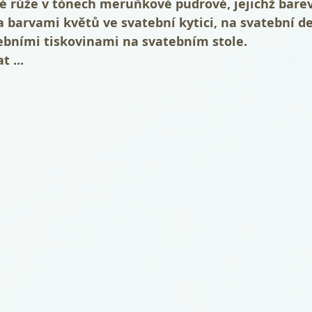
é růže v tónech meruňkové pudrové, jejichž bare
 barvami květů ve svatební kytici, na svatební de
bními tiskovinami na svatebním stole. 
t ...