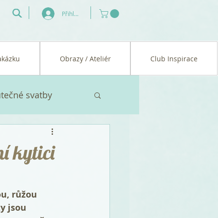
Přihlásit se
akázku
Obrazy / Ateliér
Club Inspirace
tečné svatby
í cesta
í kytici
u, růžou 
y jsou